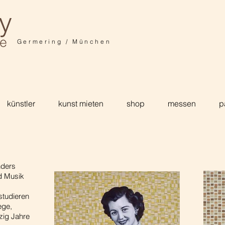
Germering / München
künstler
kunst mieten
shop
messen
p
nders
nd Musik
studieren
ege,
zig Jahre