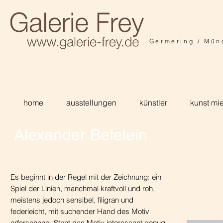
Germering / Mün
home
ausstellungen
künstler
kunst mi
Alexander Befelein
Es beginnt in der Regel mit der Zeichnung: ein
Spiel der Linien, manchmal kraftvoll und roh,
meistens jedoch sensibel, filigran und
federleicht, mit suchender Hand des Motiv
erforschend. Steht das Motiv interessant genug