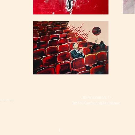
Otto-Wagner Str. 14,
rie Frey
82110 Germering / München