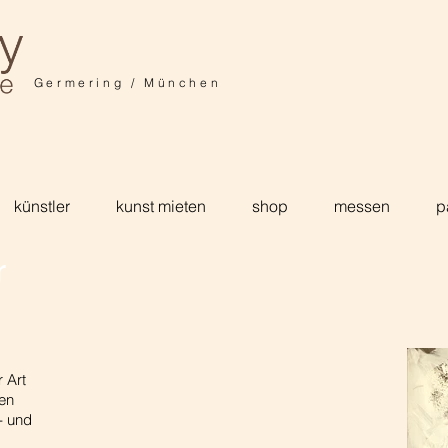
Germering / München
künstler
kunst mieten
shop
messen
p
r
 Art
gen
- und