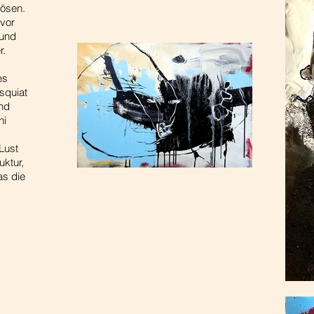
lösen.
vor
 und
r.
es
squiat
und
ni
Lust
uktur,
as die